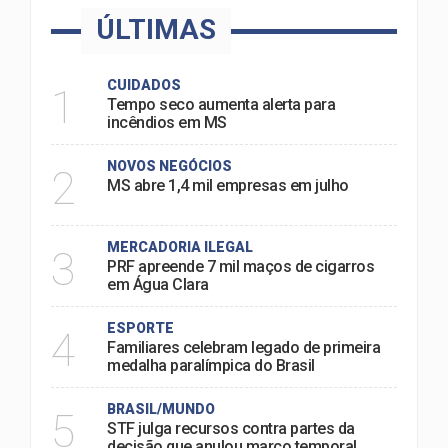
ÚLTIMAS
CUIDADOS
1
Tempo seco aumenta alerta para
incêndios em MS
NOVOS NEGÓCIOS
2
MS abre 1,4 mil empresas em julho
MERCADORIA ILEGAL
3
PRF apreende 7 mil maços de cigarros
em Água Clara
ESPORTE
4
Familiares celebram legado de primeira
medalha paralímpica do Brasil
BRASIL/MUNDO
5
STF julga recursos contra partes da
decisão que anulou marco temporal