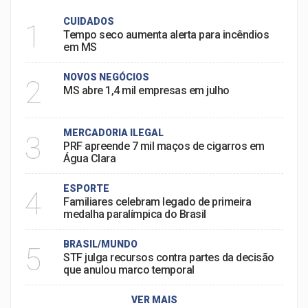
CUIDADOS
1
Tempo seco aumenta alerta para incêndios
em MS
NOVOS NEGÓCIOS
2
MS abre 1,4 mil empresas em julho
MERCADORIA ILEGAL
3
PRF apreende 7 mil maços de cigarros em
Água Clara
ESPORTE
4
Familiares celebram legado de primeira
medalha paralímpica do Brasil
BRASIL/MUNDO
5
STF julga recursos contra partes da decisão
que anulou marco temporal
VER MAIS