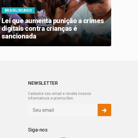
BRASIL/MUNDO
BRAS
Lei que aumenta punição a crimes
Copa
digitais contra crianças é
some
sancionada
de fi
NEWSLETTER
Cadastre seu email e receba nossos
informativos e promocões .
Siga-nos