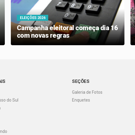
ELEIÇÕES 2026
Campanha eleitoral começa dia 16
com novas regras
AIS
SEÇÕES
Galeria de Fotos
so do Sul
Enquetes
a
undo